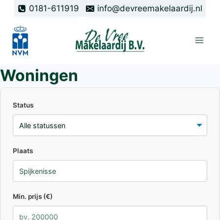
Doorgaan
0181-611919
info@devreemakelaardij.nl
naar
inhoud
Woningen
Status
Plaats
Min. prijs (€)