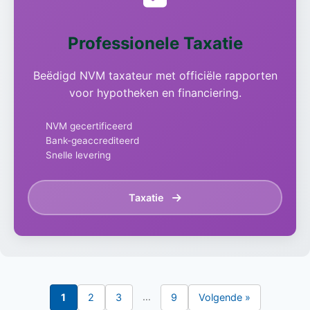
Professionele Taxatie
Beëdigd NVM taxateur met officiële rapporten
voor hypotheken en financiering.
NVM gecertificeerd
Bank-geaccrediteerd
Snelle levering
Taxatie
…
1
2
3
9
Volgende »