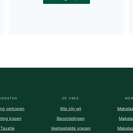
DIENSTEN
DE VREE
WER
ng verkopen
Wie zijn wij
Makelaa
ning kopen
Beoordelingen
Makela
Taxatie
Veelgestelde vragen
Makela