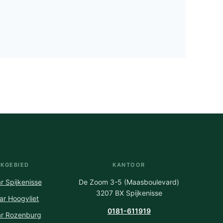
KGEBIED
KANTOOR
r Spijkenisse
De Zoom 3-5 (Maasboulevard)
3207 BX Spijkenisse
ar Hoogvliet
0181-611919
ar Rozenburg