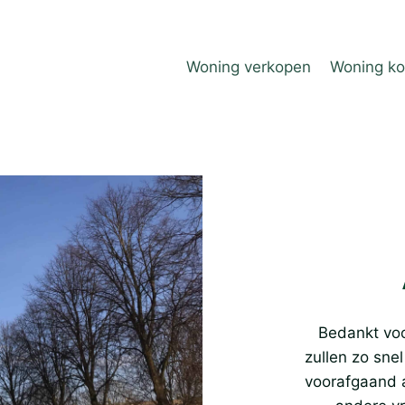
Woning verkopen
Woning k
Bedankt voo
zullen zo sne
voorafgaand a