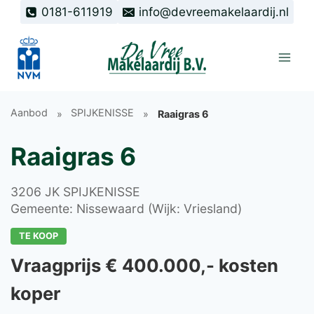
Doorgaan
0181-611919
info@devreemakelaardij.nl
naar
inhoud
Aanbod
SPIJKENISSE
Raaigras 6
Raaigras 6
3206 JK SPIJKENISSE
Gemeente: Nissewaard (Wijk: Vriesland)
TE KOOP
Vraagprijs € 400.000,- kosten
koper