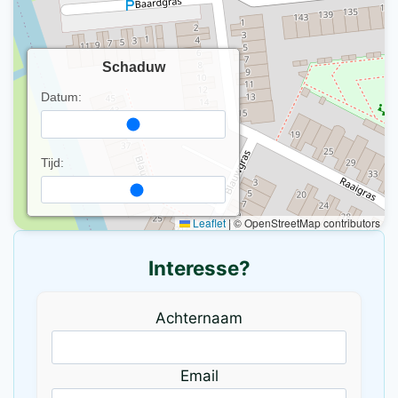
Schaduw
Datum:
Tijd:
Leaflet
|
© OpenStreetMap contributors
Interesse?
Achternaam
Email